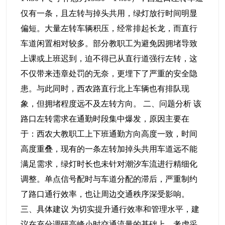
仅有一条，且左转与掉头共用，绿灯放行时间明显
偏短。大量左转车辆积压，经常排起长龙，而直行
车道闲置相对较多。部分教职工为避免因拥堵导致
上课或上班迟到，迫不得已从直行道强行左转，这
不仅带来违章处罚的无奈，更埋下了严重的安全隐
患。与此同时，西农路直行北上车辆也有排队现
象，但拥堵程度远不及左转方向。 二、问题分析 该
路口左转需求在通勤时段集中爆发，原因主要在
于：西农大教职工上下班通勤方向高度一致，时间
高度重叠，现有的一条左转加掉头共用车道远不能
满足需求，绿灯时长也未针对潮汐车流进行精细化
调整。单点信号配时与车道分配的滞后，严重制约
了路口通行效率，也让周边交通秩序深受影响。
三、具体建议 为切实提升通行效率和管理水平，建
议在充分调研高峰小时交通流量的基础上，考虑采