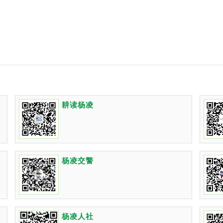
耕读杨凌
杨凌交警
杨凌人社