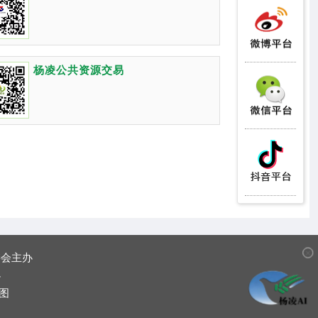
杨凌公共资源交易
✕
委会主办
办
图