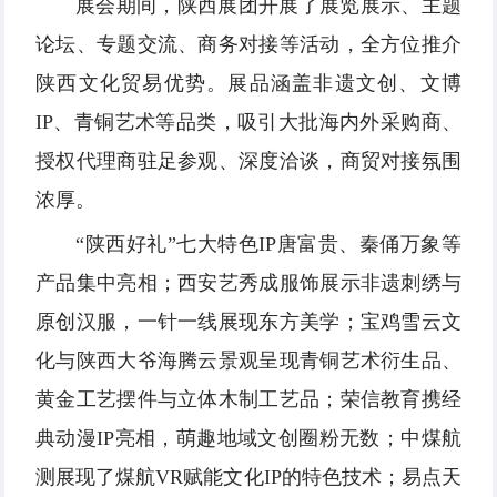
展会期间，陕西展团开展了展览展示、主题
论坛、专题交流、商务对接等活动，全方位推介
陕西文化贸易优势。展品涵盖非遗文创、文博
IP、青铜艺术等品类，吸引大批海内外采购商、
授权代理商驻足参观、深度洽谈，商贸对接氛围
浓厚。
“陕西好礼”七大特色IP唐富贵、秦俑万象等
产品集中亮相；西安艺秀成服饰展示非遗刺绣与
原创汉服，一针一线展现东方美学；宝鸡雪云文
化与陕西大爷海腾云景观呈现青铜艺术衍生品、
黄金工艺摆件与立体木制工艺品；荣信教育携经
典动漫IP亮相，萌趣地域文创圈粉无数；中煤航
测展现了煤航VR赋能文化IP的特色技术；易点天