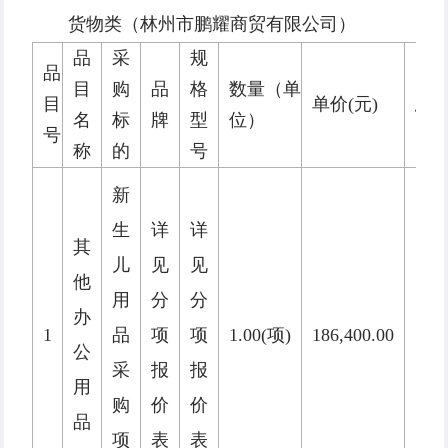
货物类（林州市鹏耀商贸有限公司）
品
采
规
品
目
购
品
格
数量（单
目
单价(元)
总价
名
标
牌
型
位）
号
称
的
号
新
生
详
详
其
儿
见
见
他
用
分
分
办
1
品
项
项
1.00(项)
186,400.00
186,
公
采
报
报
用
购
价
价
品
项
表
表