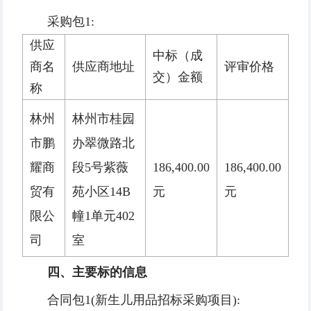
采购包1:
供应
中标（成
商名
供应商地址
评审价格
交）金额
称
林州
林州市桂园
市鹏
办翠微路北
耀商
段5号紫薇
186,400.00
186,400.00
贸有
苑小区14B
元
元
限公
幢1单元402
司
室
四、主要标的信息
合同包1(新生儿用品招标采购项目):