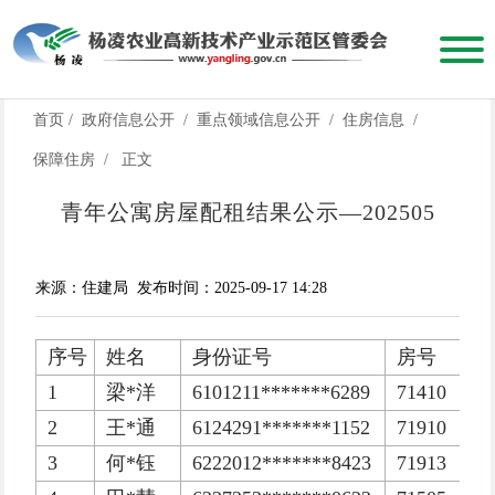
首页
/
政府信息公开
/
重点领域信息公开
/
住房信息
/
保障住房
/
正文
青年公寓房屋配租结果公示—202505
来源：住建局
发布时间：2025-09-17 14:28
序号
姓名
身份证号
房号
1
梁*洋
6101211*******6289
71410
2
王*通
6124291*******1152
71910
3
何*钰
6222012*******8423
71913