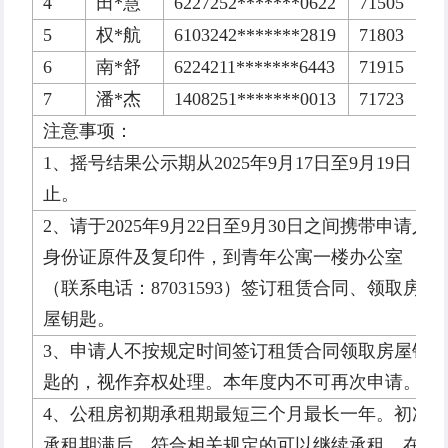
4
田*慧
6227252*******0622
71505
5
权*航
6103242*******2819
71803
6
南*舒
6224211*******6443
71915
7
潘*杰
1408251*******0013
71723
注意事项：
1、摇号结果公示期从2025年9月17日至9月19日
止。
2、请于2025年9月22日至9月30日之间携带申请人
身份证原件及复印件，到青年公寓一楼办公室
（联系电话：87031593）签订租赁合同、领取房
屋钥匙。
3、申请人不按规定时间签订租赁合同领取房屋钥
匙的，视作弃权处理。本年度内不可再次申请。
4、公租房初期承租期最短三个月最长一年。初次
承租期满后，符合相关规定的可以继续承租，在