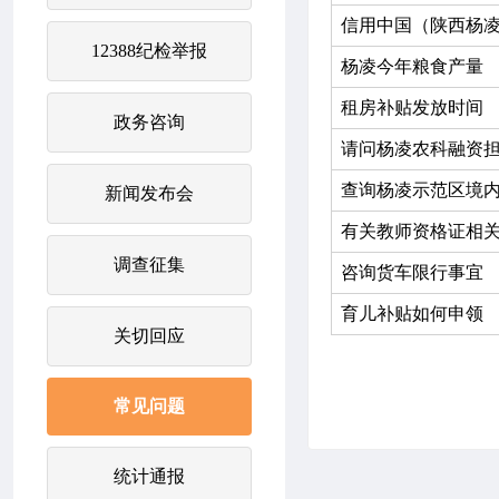
信用中国（陕西杨凌
12388纪检举报
杨凌今年粮食产量
租房补贴发放时间
政务咨询
请问杨凌农科融资
查询杨凌示范区境
新闻发布会
有关教师资格证相
调查征集
咨询货车限行事宜
育儿补贴如何申领
关切回应
常见问题
统计通报