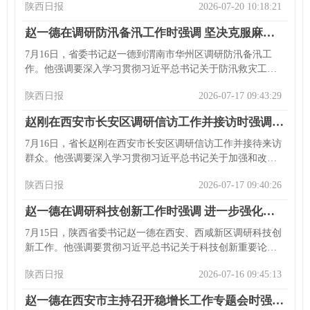
陕西日报
2026-07-20 10:18:21
院、西安邮电大学调研，提出相关要求。座谈会上强调坚持
党对高校全面领导，推进思政课建设，深化改革，守住安全
赵一德在调研防汛备汛工作时强调 坚决克服麻痹思想和侥幸心理 以严密举措筑牢防汛减灾坚固防线
底线等。省政府秘书长吕来升等参加活动。
7月16日，省委书记赵一德到渭南市华州区调研防汛备汛工
作。他强调要深入学习贯彻习近平总书记关于防汛救灾工作
的重要指示精神，筑牢防汛减灾坚固防线，维护人民群众生
陕西日报
2026-07-17 09:43:29
命财产安全。他检查水库、峪口等情况，并前往应急防汛指
挥中心，对防汛各方面工作提出要求，省委常委、省委秘书
赵刚在西安市长安区调研信访工作并接访时强调 用心用情解决群众合理诉求 依法依规维护群众合法权益
长李钧等参加调研。
7月16日，省长赵刚在西安市长安区调研信访工作并接待来访
群众。他强调要深入学习贯彻习近平总书记关于加强和改进
人民信访工作的重要思想，推进信访工作法治化，解决群众
陕西日报
2026-07-17 09:40:26
诉求。他还对当地干部提出要求，并强调各级各部门要扛牢
责任，贯彻《信访工作条例》，治理重复信访、化解积案，
赵一德在调研科技创新工作时强调 进一步强化企业创新主体地位 更好推动科技创新和产业创新深度融合
坚持和发展新时代“枫桥经验”化解矛盾纠纷。省政府秘书长吕
来升等参加。
7月15日，陕西省委书记赵一德在西安、西咸新区调研科技创
新工作。他强调要贯彻习近平总书记关于科技创新重要论述
和重要讲话精神，强化企业创新主体地位。他走访多家企
陕西日报
2026-07-16 09:45:13
业，肯定成绩并提发展要求，还指出要完善知识产权保护制
度，提升相关服务水平。省领导等参加调研。
赵一德在西安市主持召开稳增长工作专题会时强调 把稳增长摆在更加突出位置 凝心聚力攻坚克难推动经济稳进提质