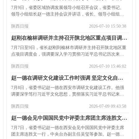
7月9日，省委区域协调发展领导小组召开会议，省委书记、
领导小组组长赵一德主持会议并讲话，省长、领导小组组长
赵刚出席并作工作部署。会议深入学习贯彻习近平总书记关
陕西日报
2026-07-10 15:50:38
于区域协调发展的重要论述和来陕考察重要讲话重要指示，
听取汇报、审议文件，研究部署下一步重点任务。赵一德指
赵刚在榆林调研并主持召开陕北地区重点项目调度会时强调 狠抓项目谋划建设 扎实推进乡村振兴 奋力推动“十五五”开好局起好步
出“十四五”以来全省区域协调发展迈上新台阶，今年“十五
五”开局要落实相关战略，增强发展整体性、协同性。赵一
7月7日至9日，省长赵刚到榆林市调研并主持召开陕北地区重
德、赵刚分别强调了推动区域协调发展的具体举措。省委常
点项目调度会，强调要深入学习贯彻习近平总书记历次来陕
委、常务副省长王晓等参加会议。
考察重要讲话重要指示，狠抓高质量项目谋划建设，推进乡
陕西日报
2026-07-10 15:46:02
村全面振兴。他实地调研多个项目和基地，并在调度会上要
求抓项目、扩投资、优结构，深化延榆合作，推动区域协同
赵一德在调研文化建设工作时强调 坚定文化自信 勇担文化使命 奋力开创文化强省建设新局面
发展。省政府秘书长吕来升等参加相关活动。
7月8日，省委书记赵一德在西安市调研文化建设工作。他强
调要深学笃行习近平文化思想，贯彻落实习近平总书记来陕
考察重要指示，开创文化强省建设新局面。他先后到陕西省
陕西日报
2026-07-09 09:43:58
戏曲研究院、易俗社文化街区、关中书院调研，指出要推动
秦腔艺术创新、做好文化街区运营、深挖关学文化内涵。他
赵一德会见中国国民党中评委主席团主席连胜文一行
还强调要加强党对文化建设的领导，推进文化遗产保护传
承，推出精品力作，发展文旅产业，以文惠民。省委常委、
7月7日，省委书记赵一德在西安会见中国国民党中评委主席
省委宣传部部长孙大光等参加调研。
团主席连胜文一行，中央台办副主任吴玺等参加。赵一德欢