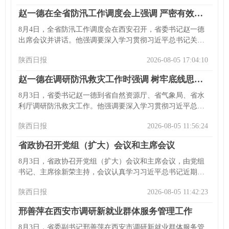
展，深化区域内部协同发展，促进三区联动及与毗邻地区融
赵一德在全省防汛工作调度会上强调 严密有效应对本轮强降雨 扎实做好防汛救灾各项工作
合发展。全省要落实全会部署，投身区域协调联动实践。
8月4日，全省防汛工作调度会在西安召开，省委书记赵一德
出席会议并讲话。他强调要深入学习贯彻习近平总书记关于
防汛救灾工作的重要指示精神，严密有效应对本轮强降雨，
陕西日报
2026-08-05 17:04:10
做好防汛救灾各项工作。指出防汛形势严峻，要求各级各部
门克服麻痹侥幸心理。还强调查险除患、预警转移避险、救
赵一德在调研防汛救灾工作时强调 树牢底线思维极限思维 以严实举措保障全省安全度汛
灾救助等工作，严格落实责任制，凝聚防灾减灾救灾合力。
会上相关部门通报情况，部分市作发言，省委常委、省委秘
8月3日，省委书记赵一德到省自然资源厅、省气象局、省水
书长李钧出席，各市（区）、省直有关部门主要负责同志等
利厅调研防汛救灾工作。他强调要深入学习贯彻习近平总书
参加。
记关于防灾减灾救灾的重要论述，落实省委十四届十次全会
陕西日报
2026-08-05 11:56:24
部署，以严实举措保障全省安全度汛，维护人民群众生命财
产安全，并对各部门防汛工作提出具体要求。省委常委、省
省政协召开党组（扩大）会议和主席会议
委秘书长李钧等参加调研。
8月3日，省政协召开党组（扩大）会议和主席会议，由党组
书记、主席徐新荣主持，会议认真学习习近平总书记近期重
要讲话重要指示精神、中央重要会议精神及省委十四届十次
陕西日报
2026-08-05 11:42:23
全会精神，研究贯彻落实工作。强调要围绕经济社会发展重
点难点履职，贯彻省委决策部署，加强党建等，还审议了相
邢善萍在西安市调研新就业群体服务管理工作
关文件，交流考察调研成果。
8月3日，省委副书记邢善萍在西安市调研新就业群体服务管