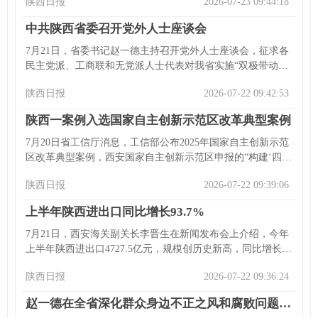
陕西日报
2026-07-23 09:44:18
委书记赵一德出席开幕式并致欢迎辞。多位国内外嘉宾出席
开幕式并发言。开幕式后举行了部长级会议、专题论坛等，
中共陕西省委召开党外人士座谈会
论坛期间还发布案例集、举行系列活动。本次论坛由世界互
联网大会主办、陕西省人民政府承办，约800名嘉宾参会。
7月21日，省委书记赵一德主持召开党外人士座谈会，征求各
民主党派、工商联和无党派人士代表对我省实施“双极带动、
多点支撑、三区协同”区域发展战略的意见建议。各代表先后
陕西日报
2026-07-22 09:42:53
发言，赵一德表示将认真梳理研究、吸收采纳。他指出要深
入学习贯彻习近平总书记相关论述和指示，全面实施区域发
陕西一案例入选国家自主创新示范区改革典型案例
展战略，增强发展整体性、协同性。他希望各方发挥优势、
建言献策，省委将支持其工作。省委常委李钧等参加会议。
7月20日省工信厅消息，工信部公布2025年国家自主创新示范
区改革典型案例，西安国家自主创新示范区申报的“构建‘四链
融合’的高能级光子产业集群建设机制”入选。自2021年发
陕西日报
2026-07-22 09:39:06
布“追光计划”，陕西围绕光子产业构建硬科技生态体系，形成
全链条，在西安高新区汇集众多企业，营收规模可观。目前
上半年陕西进出口同比增长93.7%
陕西累计招引和培育多家企业，实现产值和数量双翻倍。入
选彰显其示范作用，为全国提供经验。
7月21日，西安海关副关长李晋生在新闻发布会上介绍，今年
上半年陕西进出口4727.5亿元，规模创历史新高，同比增长
93.7%，增速居全国第一。单月进出口值逐月上升，总值、增
陕西日报
2026-07-22 09:36:24
速、位次连创新高，主要贸易伙伴进出口全面增长，各类经
营主体活力迸发，口岸与区域开放协同共进，7个市外贸实现
赵一德在全省深化群众身边不正之风和腐败问题集中整治暨信访“三个专项”攻坚推进会上强调 持续紧抓集中整治和信访“三个专项” 以更多可感可及的实际成效造福于民
两位数以上增长。