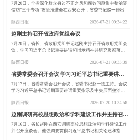
7月20日，全省深化群众身边不正之风和腐败问题集中整治暨
信访“三个专项”攻坚推进会在西安召开，省委书记赵一德出席
并讲话，强调要深学细悟习近平党建思想，贯彻落实习近平
陕西日报
2026-07-21 09:34:22
总书记相关重要指示精神和思想，持续紧抓集中整治和信
访“三个专项”。他指出要在集中整治决战、信访专项工作、工
赵刚主持召开省政府党组会议
作推进体系上再加力、再攻坚、再强化。省委副书记、省长
赵刚主持会议并强调要聚力减存量、遏增量。会上通报工作
7月20日，省长、省政府党组书记赵刚主持召开省政府党组会
进展，部分单位作发言，省直有关部门等负责同志参加会
议，学习习近平总书记重要讲话和指示精神并研究贯彻落实
议。
工作。会议强调要推进城市更新、完善城市治理体系；要谋
陕西日报
2026-07-21 09:33:39
划人工智能产业布局，实施“人工智能 +”行动，完善支持政
策；当前进入防汛关键期，各级各部门要做好防汛救灾工
省委常委会召开会议 学习习近平总书记重要讲话重要指示精神 部署人工智能发展城市更新防汛救灾等工作
作。
7月17日，省委常委会召开会议，省委书记赵一德主持。会议
学习习近平总书记近期重要讲话重要指示及中央层面整治形
式主义为基层减负专项工作机制会议精神，研究贯彻落实措
陕西日报
2026-07-20 10:24:58
施，听取全省全面从严治党工作汇报，审议《省委全面从严
治党主体责任清单》（修订稿），并部署人工智能发展、城
赵刚调研高校思想政治和学科建设工作并主持召开座谈会时强调 强化思想政治教育 提升教学科研水平 着力推动高等教育高质量内涵式发展
市更新等多项工作，强调各方面工作的具体落实要求。
7月16日，省长赵刚在西安调研高校思想政治和学科建设工作
并召开座谈会。他强调要贯彻习近平总书记相关论述和指示
精神，推动高等教育高质量内涵式发展。他先后到西京学