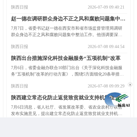
迎连胜文率团来陕，强调两岸同胞是命运共同体，陕西正扩
陕西日报
2026-07-09 09:40:21
大开放，希望深化陕台多领域交流合作。连胜文愿为台陕合
作牵线搭桥，推动合作提质升级。
赵一德在调研群众身边不正之风和腐败问题集中整治工作时强调 牢记为民宗旨 坚持从严从紧 持续推动集中整治走深走实见行见效
7月7日，省委书记赵一德在西安市和省市场监督管理局调研
群众身边不正之风和腐败问题集中整治工作。他强调要深入
学习贯彻习近平党建思想和“七一”重要讲话精神，推动集中整
陕西日报
2026-07-08 09:44:54
治走深走实。其在省市场监管局、西安市公安局刑侦支队、
携程集团西安分公司等地调研，对不同工作提出要求，强调
陕西出台措施深化科技金融服务“五项机制”改革
各级各部门要提高站位，强力纠风惩腐，推进“查、改、治”，
拧紧责任链条。
7月6日，省委金融办联合10部门出台《关于深化科技金融服
务“五项机制”改革的行动方案》，围绕5方面细化20条举措，
推动科技金融“五项机制”改革提质扩面增效。包括深化技术经
✕
陕西日报
2026-07-08 09:09:29
理人奖励激励、“以丰补欠”全链条考核评价等机制，省委金融
办相关负责人称将联合部门健全科技金融体制，为全省科技
陕西建立常态化防止返贫致贫就业支持机制促进乡村全面振兴
创新提供金融支撑保障。
7月6日消息，省人社厅、省发展改革委、省农业农村厅联合
发布实施意见，提出建立常态化防止返贫致贫就业支持机制
促进乡村全面振兴。包括发挥苏陕协作机制、落实帮扶政
陕西日报
2026-07-08 09:05:43
策、开展就业服务活动、扩大以工代赈范围等举措，还将拓
展劳务协作平台、支持就业帮扶车间发展、开展技能培训、