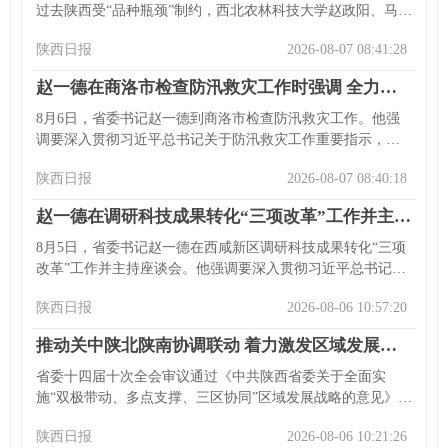
过去陕西受“品种瓶颈”制约，西北农林科技大学赵政阳、马锋
旺等团队培育出多个苹果新品种。2025年陕西苹果全产业链
陕西日报
2026-08-07 08:41:28
产值超1470亿，种植面积居全国第一。各地开展整县试点，
新品种成市场宠儿。陕西还出台意见优化果业布局，实施品
赵一德在商洛市检查防汛救灾工作时强调 全力以赴防大汛抢大险救大灾 切实保障人民群众生命财产安全
牌培育行动等，其苹果品牌价值居全国前列，正走向世界。
8月6日，省委书记赵一德到商洛市检查防汛救灾工作。他强
调要深入贯彻习近平总书记关于防汛救灾工作重要指示，坚
持人民至上，保障群众生命财产安全。5日以来商洛极端降
陕西日报
2026-08-07 08:40:18
雨，部分县镇受灾严重。赵一德到柞水县杏坪镇等地了解情
况并提出要落实防汛责任、安抚家属、抢修设施等要求，还
赵一德在调研科技成果转化“三项改革”工作并主持召开座谈会时强调 持续推进“三项改革”拓面提质增效 推动科技创造力加速向现实生产力转化
强调当前防汛关键期，各级各部门要落实防灾救灾工作，各
级领导干部应尽责，基层党组织和党员要发挥作用。省委常
8月5日，省委书记赵一德在西咸新区调研科技成果转化“三项
委李钧等参加检查。
改革”工作并主持座谈会。他强调要深入贯彻习近平总书记关
于科技创新论述，落实省委全会部署，推进“三项改革”。他肯
陕西日报
2026-08-06 10:57:20
定校企融合发展，鼓励企业创新，强调健全金融服务体系。
指出“三项改革”进入新阶段，要释放改革叠加效应，推进成果
推动关中陕北陕南协调联动 着力激发区域发展优势潜能 ——论认真学习贯彻省委十四届十次全会精神
转化，强化有组织转化，优化创新生态，希望企业家把握机
遇做强企业。省委常委李钧等参加活动。
省委十四届十次全会审议通过《中共陕西省委关于全面实
施“双极带动、多点支撑、三区协同”区域发展战略的意见》，
提出推动关中陕北陕南协调联动。各级各部门要贯彻新发展
陕西日报
2026-08-06 10:21:26
理念，推进战略实施。要以追求相对平衡推动区域协调发