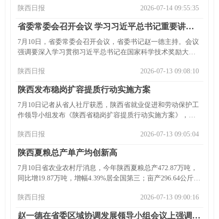
陕西日报
2026-07-14 09:55:35
合作潜力，深化经贸投资等合作。沈颖回顾新中合作，感谢
陕西支持，愿深化新陕经贸投资、创新交流及人文往来。省
省委常委会召开会议 学习习近平总书记重要讲话精神 部署科技强省建设、学习教育和中央生态环境保护督察整改等工作
领导等参加会见。
7月10日，省委常委会召开会议，省委书记赵一德主持。会议
强调要深入学习贯彻习近平总书记在国家科学技术奖励大会
等会议上的重要讲话精神，推动科技强省建设；扎实推进西
陕西日报
2026-07-13 09:08:10
安区域科技创新中心建设等工作。同时，要开展学习教育，
推进“三化”建设年行动，抓好中央生态环境保护督察整改，会
陕西发布稳岗扩容提质行动实施方案
议还研究了其他事项。
7月10日记者从省人社厅获悉，陕西省就业促进和劳动保护工
作领导小组发布《陕西省稳岗扩容提质行动实施方案》，明
确稳定劳动密集型行业和政策性岗位规模、推动岗位扩容、
陕西日报
2026-07-13 09:05:04
加强就业服务高品质供给等内容。陕西延续实施相关政策，
通过多领域举措挖掘就业机会，还将强化职业技能培训等加
陕西夏粮总产单产均创新高
强就业服务供给。
7月10日省农业农村厅消息，今年陕西夏粮总产472.87万吨，
同比增19.87万吨，增幅4.39%居全国第三；亩产296.64公斤，
同比增14.19公斤，增幅5.02%居全国第二，面积基本稳定。
陕西日报
2026-07-13 09:00:16
去年秋霖致收种难，该厅组织抢种，今年推进提产行动，夏
粮产量、单产创新高，后续将推进秋粮生产。
赵一德在省委区域协调发展领导小组会议上强调 以更实举措推进区域协调发展 不断塑造高质量发展新动能新优势