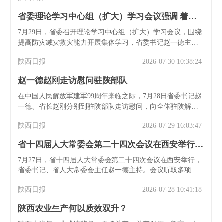
的意见》，部署重点任务。全会肯定了省委十四届九次全会
省委理论学习中心组（扩大）学习会议强调 着力提高防灾减灾救灾能力 全力维护人民群众生命财产安全
以来全省各项事业取得的新进展新成效，强调要全面实施区
域发展战略，支持西安、榆林发挥增长极作用，构建多点支
7月29日，省委召开理论学习中心组（扩大）学习会议，围绕
撑体系，促进三大区域协调联动，提升全省发展质效，加强
提高防灾减灾救灾能力开展集体学习，省委书记赵一德主持
党对区域协调发展工作的全面领导。赵一德、赵刚分别讲话
并讲话。会议指出，要深入学习贯彻习近平总书记关于防灾
和安排经济工作，强调要完成全年目标任务，推进各项工
陕西日报
2026-07-30 10:38:24
减灾救灾的重要论述，做好防灾减灾救灾工作。强调要突出
作。
事前预防、提升应对处置能力、夯实基层基础，各地各部门
赵一德赵刚走访慰问驻陕部队
要守土尽责，巩固协同工作格局。省直有关部门、部分中央
驻陕单位主要负责同志等参加会议。
在中国人民解放军建军99周年来临之际，7月28日省委书记赵
一德、省长赵刚分别到驻陕部队走访慰问，向全体驻陕解放
军指战员等致以节日祝贺和诚挚问候。赵一德到国防大学政
陕西日报
2026-07-29 16:03:47
治学院西安校区、驻陕空军某部，希望部队继承发扬精神，
培养军事人才，推进强军工作并投身地方建设；赵刚到武警
省十四届人大常委会第二十四次会议在西安举行 赵一德主持会议
第一机动总队某部等，希望部队贯彻强军思想，推进练兵备
战。二人强调全省各级党委和政府要贯彻习近平总书记关于
7月27日，省十四届人大常委会第二十四次会议在西安举行，
双拥工作的重要论述，支持国防和军队建设，巩固军政军民
省委书记、省人大常委会主任赵一德主持。会议听取多项报
团结。省委常委李钧、省政府秘书长吕来升等参加活动。
告，包括省人大常委会执法检查组关于省警务辅助人员条
陕西日报
2026-07-28 10:41:18
例、省秦岭生态环境保护条例实施情况报告，以及多部门关
于法规草案、计划执行、财政决算、审计等情况说明和报
陕西农业生产何以质效双升？
告。分组会议审议多项草案及议案，会前还邀请专家作专题