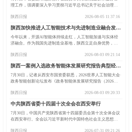
理工作，强调要深入学习贯彻习近平总书记关于社会治理的
重要论述和落实相关意见，以党建引领基层治理，做实做细
陕西日报
2026-08-05 11:37:16
服务管理。她走访企业和服务中心，对不同新就业群体提出
要求，还强调要坚持党的全面领导、解决急难愁盼、发挥多
陕西加快推进人工智能技术与先进制造业融合发展，构建现代化产业体系—— 为“陕西造”增智赋能
方作用做好工作。
今年以来，开源AI智能体持续走红，人工智能加速与实体经
济融合。作为我国先进制造业基地，陕西立足自身优势，抢
抓人工智能发展机遇，完善政策体系，推进人工智能与先进
陕西日报
2026-08-03 09:21:14
制造业双向赋能。2025年其人工智能相关产业成果显著。陕
西工信厅推动产业发展，培育标杆企业。虹阳显示、正泰智
陕西一案例入选政务智能体发展研究报告典型经验案例
能电气西北产业园等企业应用AI取得成效，但AI在制造业应
用存在可靠性、稳定性等问题，思安新能源等企业探索解决
7月30日，记者从西安市国资委获悉，2026世界人工智能大会·
办法。省工信厅征集组建专家智库和服务平台，以形成产业
政务智能创新论坛发布《政务智能体发展研究报告（2026
竞争新优势。
年）》，数字西安技术运营（集团）有限公司的“数小西AI数
陕西日报
2026-08-03 09:20:33
字员工赋能政企业务建设实践”是陕西唯一入选案例。“数小
西”构建闭环，为西北政务智能体建设树立标杆，已在多场景
中共陕西省委十四届十次全会在西安举行
形成方案并沉淀能力，还可嵌入既有渠道。数字西安集团将
持续迭代“数小西”，拓展场景，打造政务AI创新生态。
7月30日，中国共产党陕西省第十四届委员会第十次全体会议
在西安举行。全会以习近平新时代中国特色社会主义思想为
指导，听取省委常委会工作报告，审议通过《中共陕西省委
陕西日报
2026-07-31 09:21:26
关于全面实施“双极带动、多点支撑、三区协同”区域发展战略