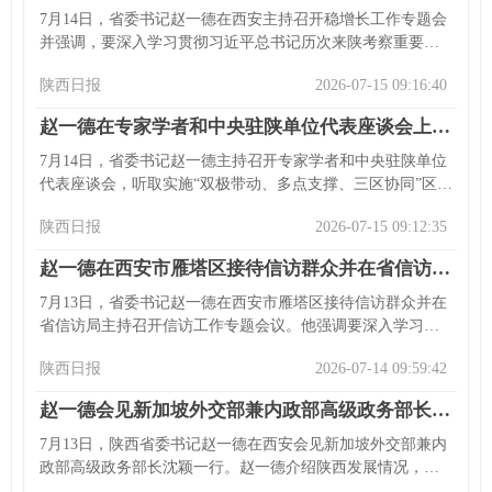
7月14日，省委书记赵一德在西安主持召开稳增长工作专题会
并强调，要深入学习贯彻习近平总书记历次来陕考察重要讲
话重要指示，把稳增长摆在更突出位置。要辩证看待经济形
陕西日报
2026-07-15 09:16:40
势，攻坚三季度、奋战下半年，强化开发区功能，推进新旧
动能转换，统筹发展和安全。强调抓发展关键在干部、在落
赵一德在专家学者和中央驻陕单位代表座谈会上强调 凝心聚力谋划实施好我省区域发展战略 不断优化区域经济布局促进高质量发展
实，省市要形成合力。会前赵一德到西安经开区调研。省市
领导等参加活动。
7月14日，省委书记赵一德主持召开专家学者和中央驻陕单位
代表座谈会，听取实施“双极带动、多点支撑、三区协同”区域
发展战略意见建议。他强调要深入学习贯彻相关精神，落实
陕西日报
2026-07-15 09:12:35
习近平总书记来陕考察重要指示，谋划实施好区域发展战
略。座谈会上代表发言提建议，赵一德指出区域协调发展重
赵一德在西安市雁塔区接待信访群众并在省信访局主持召开专题会时强调 坚持把正确政绩观体现到信访问题攻坚化解上 持续提升三秦百姓的获得感幸福感安全感
要性，强调要从多方面促进协调发展，希望中央驻陕单位和
专家学者为陕发展作贡献，省委常委等参加会议。
7月13日，省委书记赵一德在西安市雁塔区接待信访群众并在
省信访局主持召开信访工作专题会议。他强调要深入学习贯
彻习近平总书记关于加强和改进人民信访工作的重要思想，
陕西日报
2026-07-14 09:59:42
为群众排忧解难，全面推进信访工作法治化，各级领导干部
要落实接访下访要求，省信访局要发挥相应作用，省领导及
赵一德会见新加坡外交部兼内政部高级政务部长沈颖一行
省直有关部门负责同志参加。
7月13日，陕西省委书记赵一德在西安会见新加坡外交部兼内
政部高级政务部长沈颖一行。赵一德介绍陕西发展情况，强
调中新友好，愿与新方落实两国领导人共识，挖掘新兴领域