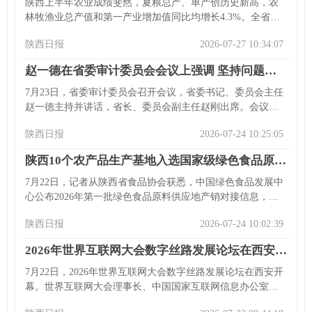
讲座，多位领导出席或列席会议。
陕西上半年农业成绩斐然，夏粮总产、单产创历史新高，农
林牧渔业总产值和第一产业增加值同比均增长4.3%。全省克
服去年小麦晚播不利局面，以人努力结合有利气象，通过机
陕西日报
2026-07-27 10:34:07
械化、“藏粮于地”“藏粮于技”实现丰收。秋粮形势向好，特色
产业发展良好，产业链不断完善，新型经营主体带动农户增
赵一德在省委审计委员会会议上强调 坚持问题导向加大审计监督力度 更好服务保障全省高质量发展现代化建设
收，农村集体经济增长。下半年虽有挑战，但陕西农业有望
在复杂局面中开创新篇。
7月23日，省委审计委员会召开会议，省委书记、委员会主任
赵一德主持并讲话，省长、委员会副主任赵刚出席。会议深
入学习贯彻习近平总书记关于审计工作的重要论述，审议相
陕西日报
2026-07-24 10:25:05
关文件，研究部署下一步重点工作。赵一德肯定今年全省审
计工作，强调要学深悟透相关论述，围绕重点工作加大监督
陕西10个农产品生产基地入选国家级绿色食品原料供应地
力度，在推动政策落实、防范风险、保障民生、规范权力运
行等方面持续发力，提升审计工作水平，落实整改长效机
7月22日，记者从陕西省食品协会获悉，中国绿色食品发展中
制，加强党对审计工作的全面领导。省领导及委员会成员单
心公布2026年第一批绿色食品原料供应地产销对接信息，陕
位负责同志参加会议。
西眉县猕猴桃等10个农产品生产基地入选国家级名录。近年
陕西日报
2026-07-24 10:02:39
来陕西推进农业绿色高质量发展，构建绿色原料生产体系，
入选基地可提升本地农产品市场认可度与竞争力。
2026年世界互联网大会数字丝路发展论坛在西安开幕
7月22日，2026年世界互联网大会数字丝路发展论坛在西安开
幕。世界互联网大会理事长、中国国家互联网信息办公室主
任庄荣文出席开幕式并作主旨发言，提出四点建议；陕西省