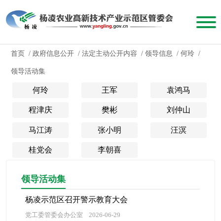
首页
/
政府信息公开
/
法定主动公开内容
/
领导信息
/
何玲
/
领导活动集
何玲
王军
袁鸿马
程津庆
樊彬
刘仲山
马江涛
张小明
汪溟
桂党会
李朝喜
领导活动集
杨凌示范区召开警示教育大会
党工委管委会办公室
2026-06-29