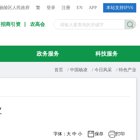
杨陵区人民政府
繁
登录
注册
EN
APP
本站支持IPV6
招商引资
农高会
流
政务服务
科技服务
首页
/
中国杨凌
/
今日风采
/
特色产业
业
字体：
大
中
小
保存
打印