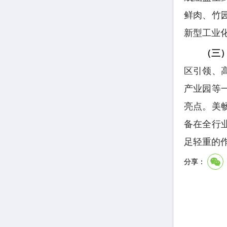
鲜肉、竹
新型工业
（三
区引领、
产业园等
亮点。美
备在全行
足轻重的
分享：